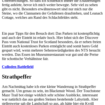
Unterbrechungen. So dass ich schließlich immer die Erläuterungen
fertig anhörte, bevor ich mich weiter bewegte. Sehr viel zu sehen
gibt es nicht. Besonders erwähnenswert sind nur mich nur die
Steine, wo die Clannamen der Gefallenen draufstehen, und Leanach
Cottage, welches am Rand des Schlachtfeldes steht.
Ein paar Tipps für den Besuch dort: Das Parken ist kostenpflichtig
und auch der Eintritt ist relativ hoch. Hier lohnt sich der Discover
Pass vom National Trust for Scotland besonders, da er neben freien
Eintritt auch kostenloses Parken ermöglicht und somit bares Geld
gespart wird, wenn mehrere Sehenswürdigkeiten des NTS besucht
werden. Das Essen im Museumsrestaurant war gut und die Preise
für schottische Verhältnisse fair.
Culloden Battlefield
Strathpeffer
Am Nachmittag habe ich eine kleine Wanderung in Strathpeffer
gemacht. Um genau zu sein, im Blackmuir Wood. Der Touchstone
Maze Trail bot einige wirklich sehr schöne Ausblicke, interessant
war natürlich das aus großen Steinen bestehende Labyrinth. Aber
stellenweise sah die Landschaft so aus, als hätte hier ein Kyrill