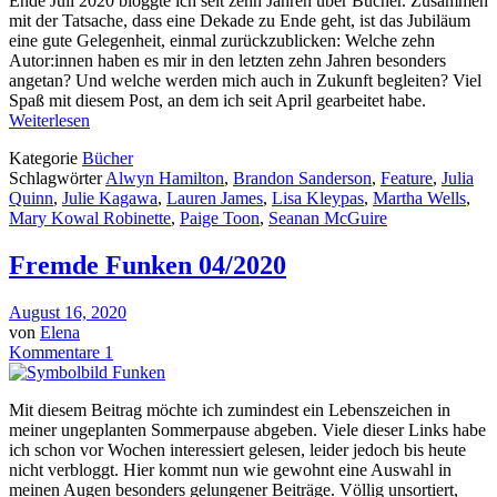
Ende Juli 2020 bloggte ich seit zehn Jahren über Bücher. Zusammen
mit der Tatsache, dass eine Dekade zu Ende geht, ist das Jubiläum
eine gute Gelegenheit, einmal zurückzublicken: Welche zehn
Autor:innen haben es mir in den letzten zehn Jahren besonders
angetan? Und welche werden mich auch in Zukunft begleiten? Viel
Spaß mit diesem Post, an dem ich seit April gearbeitet habe.
Weiterlesen
Kategorie
Bücher
Schlagwörter
Alwyn Hamilton
,
Brandon Sanderson
,
Feature
,
Julia
Quinn
,
Julie Kagawa
,
Lauren James
,
Lisa Kleypas
,
Martha Wells
,
Mary Kowal Robinette
,
Paige Toon
,
Seanan McGuire
Fremde Funken 04/2020
August 16, 2020
von
Elena
Kommentare 1
Mit diesem Beitrag möchte ich zumindest ein Lebenszeichen in
meiner ungeplanten Sommerpause abgeben. Viele dieser Links habe
ich schon vor Wochen interessiert gelesen, leider jedoch bis heute
nicht verbloggt. Hier kommt nun wie gewohnt eine Auswahl in
meinen Augen besonders gelungener Beiträge. Völlig unsortiert,