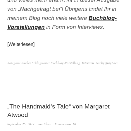
von „Nachgefragt bei“! Übrigens findet Ihr in
meinem Blog noch viele weitere
Buchblog-
Vorstellungen
in Form von Interviews.
Weiterlesen
Kategorie
Bücher
Schlagwörter
Buchblog-Vorstellung
,
Interview
,
Nachgefragt bei
„The Handmaid’s Tale“ von Margaret
Atwood
September 25, 2017
von
Elena
Kommentare 18