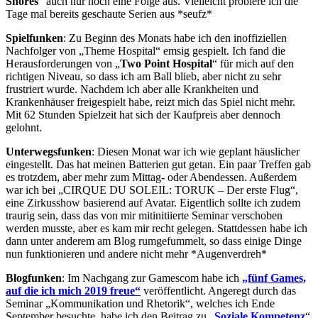
Shores
“ auch nur noch eine Folge aus. Vielleicht probiere ich die
Tage mal bereits geschaute Serien aus *seufz*
Spielfunken
: Zu Beginn des Monats habe ich den inoffiziellen
Nachfolger von „Theme Hospital“ emsig gespielt. Ich fand die
Herausforderungen von „
Two Point Hospital
“ für mich auf den
richtigen Niveau, so dass ich am Ball blieb, aber nicht zu sehr
frustriert wurde. Nachdem ich aber alle Krankheiten und
Krankenhäuser freigespielt habe, reizt mich das Spiel nicht mehr.
Mit 62 Stunden Spielzeit hat sich der Kaufpreis aber dennoch
gelohnt.
Unterwegsfunken
: Diesen Monat war ich wie geplant häuslicher
eingestellt. Das hat meinen Batterien gut getan. Ein paar Treffen gab
es trotzdem, aber mehr zum Mittag- oder Abendessen. Außerdem
war ich bei „CIRQUE DU SOLEIL: TORUK – Der erste Flug“,
eine Zirkusshow basierend auf Avatar. Eigentlich sollte ich zudem
traurig sein, dass das von mir mitinitiierte Seminar verschoben
werden musste, aber es kam mir recht gelegen. Stattdessen habe ich
dann unter anderem am Blog rumgefummelt, so dass einige Dinge
nun funktionieren und andere nicht mehr *Augenverdreh*
Blogfunken
: Im Nachgang zur Gamescom habe ich
„fünf Games,
auf die ich mich 2019 freue“
veröffentlicht. Angeregt durch das
Seminar „Kommunikation und Rhetorik“, welches ich Ende
September besuchte, habe ich den Beitrag zu „
Soziale Kompetenz
“