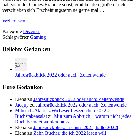
halt so in der Games-Branche so ist, grad bei den großen Titeln
verschieben sich Erscheinungstermine gerne mal …
Weiterlesen
Kategorie
Diverses
Schlagwörter
Gaming
Beliebte Gedanken
Jahresrückblick 2022 oder auch: Zeitenwende
Eure Gedanken
Elena
zu
Jahresrückblick 2022 oder auch: Zeitenwende
Jacquy
zu
Jahresrückblick 2022 oder auch: Zeitenwende
Mitmach-Aktion #WirLesenLesezeichen 2022 -
Buchstabensalat
zu
Mut zum Abbruch – warum nicht jedes
Buch beendet werden muss
Elena
zu
Jahresrückblick: Tschüss 2021, hallo 2022!
Elena
zu
Zehn Bücher, die ich 2022 lesen will