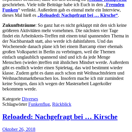
geschrieben. Viele tolle Beiträge habe ich Euch in den „
Fremden
Funken
“ verlinkt. Außerdem gab es einmal mehr ein Interview,
dieses Mal hieß es
„Reloaded: Nachgefragt bei … Kirsche“
.
Zukunftsträume
: So ganz hat es nicht geklappt mit den sich keine
größeren Aktivitäten mehr vornehmen. Die nächsten vier Tage
findet ein Arbeitskreis-Treffen mit einem total spannenden Thema in
der Nachbarstadt statt, also werde ich dahinfahren. Und das
Wochenende danach plane ich bei einem Barcamp einer ehemals
großen Volkspartei in Berlin zu verbringen, weil die Themen
einfach unglaublich spannend sind und ich da jede Menge
Menschen (wieder-)treffen mit ähnlichen Mindset werde. Außerdem
gibt es endlich wieder einen Spieletag, das wird bestimmt wieder
klasse. Zudem geht es dann auch schon mit Weihnachtsfeiern und
Weihnachtsmarktbesuchen los. Insofern mache ich mir zumindest
keine Sorgen, dass ich wegen der Masterarbeit Lagerkoller
bekommen werde.
Kategorie
Diverses
Schlagwörter
Funkenflug
,
Rückblick
Reloaded: Nachgefragt bei … Kirsche
Oktober 26, 2018