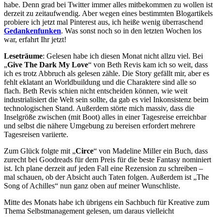
habe. Denn grad bei Twitter immer alles mitbekommen zu wollen ist
derzeit zu zeitaufwendig. Aber wegen eines bestimmten Blogartikels
probiere ich jetzt mal Pinterest aus, ich heiße wenig überraschend
Gedankenfunken
. Was sonst noch so in den letzten Wochen los
war, erfahrt Ihr jetzt!
Leseträume
: Gelesen habe ich diesen Monat nicht allzu viel. Bei
„
Give The Dark My Love
“ von Beth Revis kam ich so weit, dass
ich es trotz Abbruch als gelesen zähle. Die Story gefällt mir, aber es
fehlt eklatant an Worldbuildung und die Charaktere sind alle so
flach. Beth Revis schien nicht entscheiden können, wie weit
industrialisiert die Welt sein sollte, da gab es viel Inkonsistenz beim
technologischen Stand. Außerdem störte mich massiv, dass die
Inselgröße zwischen (mit Boot) alles in einer Tagesreise erreichbar
und selbst die nähere Umgebung zu bereisen erfordert mehrere
Tagesreisen variierte.
Zum Glück folgte mit „
Circe
“ von Madeline Miller ein Buch, dass
zurecht bei Goodreads für dem Preis für die beste Fantasy nominiert
ist. Ich plane derzeit auf jeden Fall eine Rezension zu schreiben –
mal schauen, ob der Absicht auch Taten folgen. Außerdem ist „The
Song of Achilles“ nun ganz oben auf meiner Wunschliste.
Mitte des Monats habe ich übrigens ein Sachbuch für Kreative zum
Thema Selbstmanagement gelesen, um daraus vielleicht