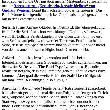
Inspirationen für die Organisation meiner Masterarbeit zu ziehen. In
meiner
Rezension zu „Kreativ sein, kreativ bleiben“ von
Gudrun Wegener
könnt Ihr nachlesen, ob das gelungen ist. Das
Buch könnte ich eigentlich noch bei Goodreads einpflegen, damit es
mit in der Lesestatistik zählt.
Serienträume
: Anfang Oktober hat Netflix „
Elite
“ eingestellt und
ich habe die Serie fast schon verschlungen. Definitiv sehenswert,
wenn Ihr tödliche Verstrickungen in der Oberstufe mögt, wo erst
zum Schluss aufgelöst wird, wer der Täter war. Frisch macht die
Serie, dass sie aus Spanien stammt und so kulturell sich wohltuend
von den us-amerikanischen Highschool-Dramen abhebt.
Außerdem bin ich schwach geworden und habe beim
Internethandelsriesen mein Studentenabo wieder aufgenommen, um
die zweite Staffel von „
The Bold Type
“ zu schauen. Eigentlich
wollte ich nörgeln, dass die Eltern und generell Familie etwas kurz
kommen. Aber grad die zweite Hälfte der Staffel beschäftigte sich
mit familiären Beziehungen, also alles gut.
Ansonsten habe ich jede Menge Serien(-fortsetzungen) ausprobiert,
habe aber oft genug nicht mal die erste Folge komplett geschafft. Ich
mag Suspense, aber bei vielen Serien sind die Entwicklungen von
Start weg deswegen so unrealistisch, dass ich es nur noch albern
finde. Leider steht bei der aktuellen Staffel von „
Chesapeake