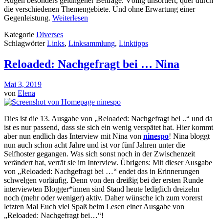
Augen besonders gelungener Beiträge. Völlig unsortiert, quer durch
die verschiedenen Themengebiete. Und ohne Erwartung einer
Gegenleistung.
Weiterlesen
Kategorie
Diverses
Schlagwörter
Links
,
Linksammlung
,
Linktipps
Reloaded: Nachgefragt bei … Nina
Mai 3, 2019
von
Elena
Dies ist die 13. Ausgabe von „Reloaded: Nachgefragt bei ..“ und da
ist es nur passend, dass sie sich ein wenig verspätet hat. Hier kommt
aber nun endlich das Interview mit Nina von
ninespo
! Nina bloggt
nun auch schon acht Jahre und ist vor fünf Jahren unter die
Selfhoster gegangen. Was sich sonst noch in der Zwischenzeit
verändert hat, verrät sie im Interview. Übrigens: Mit dieser Ausgabe
von „Reloaded: Nachgefragt bei …“ endet das in Erinnerungen
schwelgen vorläufig. Denn von den dreißig bei der ersten Runde
interviewten Blogger*innen sind Stand heute lediglich dreizehn
noch (mehr oder weniger) aktiv. Daher wünsche ich zum vorerst
letzten Mal Euch viel Spaß beim Lesen einer Ausgabe von
„Reloaded: Nachgefragt bei…“!