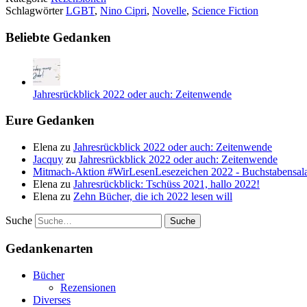
Schlagwörter
LGBT
,
Nino Cipri
,
Novelle
,
Science Fiction
Beliebte Gedanken
Jahresrückblick 2022 oder auch: Zeitenwende
Eure Gedanken
Elena
zu
Jahresrückblick 2022 oder auch: Zeitenwende
Jacquy
zu
Jahresrückblick 2022 oder auch: Zeitenwende
Mitmach-Aktion #WirLesenLesezeichen 2022 - Buchstabensala
Elena
zu
Jahresrückblick: Tschüss 2021, hallo 2022!
Elena
zu
Zehn Bücher, die ich 2022 lesen will
Suche
Gedankenarten
Bücher
Rezensionen
Diverses