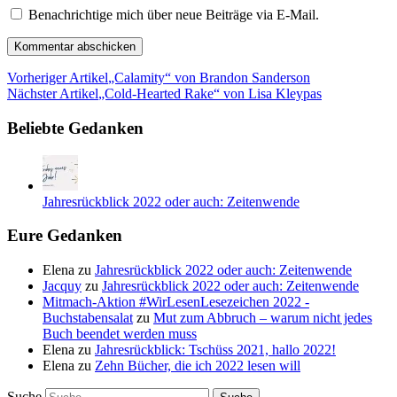
Benachrichtige mich über neue Beiträge via E-Mail.
Vorheriger Artikel
„Calamity“ von Brandon Sanderson
Nächster Artikel
„Cold-Hearted Rake“ von Lisa Kleypas
Beliebte Gedanken
Jahresrückblick 2022 oder auch: Zeitenwende
Eure Gedanken
Elena
zu
Jahresrückblick 2022 oder auch: Zeitenwende
Jacquy
zu
Jahresrückblick 2022 oder auch: Zeitenwende
Mitmach-Aktion #WirLesenLesezeichen 2022 -
Buchstabensalat
zu
Mut zum Abbruch – warum nicht jedes
Buch beendet werden muss
Elena
zu
Jahresrückblick: Tschüss 2021, hallo 2022!
Elena
zu
Zehn Bücher, die ich 2022 lesen will
Suche