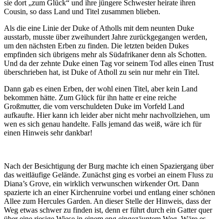
sie dort „zum Glück“ und ihre jüngere Schwester heirate ihren
Cousin, so dass Land und Titel zusammen blieben.
Als die eine Linie der Duke of Atholls mit dem neunten Duke
ausstarb, musste über zweihundert Jahre zurückgegangen werden,
um den nächsten Erben zu finden. Die letzten beiden Dukes
empfinden sich übrigens mehr als Südafrikaner denn als Schotten.
Und da der zehnte Duke einen Tag vor seinem Tod alles einen Trust
überschrieben hat, ist Duke of Atholl zu sein nur mehr ein Titel.
Dann gab es einen Erben, der wohl einen Titel, aber kein Land
bekommen hätte. Zum Glück für ihn hatte er eine reiche
Großmutter, die vom verschuldeten Duke im Vorfeld Land
aufkaufte. Hier kann ich leider aber nicht mehr nachvollziehen, um
wen es sich genau handelte. Falls jemand das weiß, wäre ich für
einen Hinweis sehr dankbar!
Nach der Besichtigung der Burg machte ich einen Spaziergang über
das weitläufige Gelände. Zunächst ging es vorbei an einem Fluss zu
Diana’s Grove, ein wirklich verwunschen wirkender Ort. Dann
spazierte ich an einer Kirchenruine vorbei und entlang einer schönen
Allee zum Hercules Garden. An dieser Stelle der Hinweis, dass der
Weg etwas schwer zu finden ist, denn er führt durch ein Gatter quer
über eine riesige Wiese in einem eng eingezäuntem Weg. Wäre es