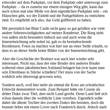
entweder auf dem Parkplatz, vor dem Parkplatz oder unterwegs zum
Parkplatz – da es zumeist nur einem einzigen Weg gibt, kann das
auch schon mal eine Meile vor dem eigentlichen Parkplatz sein – ein
Häuschen gibt, wo der Eintritt und die Parkgebühren zu entrichten
sind. Es empfiehlt sich also, das Geld griffbereit zu haben.
Mir persönlich hat Blair Castle nicht ganz so gut gefallen wie viele
andere Sehenswürdigkeiten auf meiner Rundreise. Die Burg sieht
von außen nicht besonders hübsch aus und auch wenn die
Inneneinrichtung sehr nobel ist, gab es da beeindruckende
Residenzen. Fotos zu machen war hier nur an einer Stelle erlaubt, so
dass es an dieser Stelle keine Bilder von der Inneneinrichtung gibt.
Aber die Geschichte der Besitzer war auch hier wieder sehr
interessant. Nicht nur, dass der eine Bruder den anderen Bruder
während eines jakobinischen Aufstand belagert hat (wie kann man
sein Elternhaus in Stücke schießen? Der muss von der Sache
wirklich sehr überzeugt gewesen sein).
Sondern auch, weil hier mehr als einmal die Krux am schottischen
Erbrecht demonstriert wurde. Zum Beispiel hätte ein Cousin als
dritter Duke zwar Titel, aber nicht Land geerbt. Denn Land ließ sich
schon damals über die weibliche Linie vererben. Eigentlich sollte
daher die älteste Tochter des zweiten Dukes ihn heiraten, doch die
brannte lieber mit einem Lover nach Frankreich durch. Jedoch starb