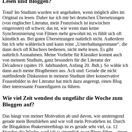
Lesen und Bloggen?
Total! Im Studium wurden wir angehalten, wenn möglich alles im
Original zu lesen. Daher tue ich mir bei deutschen Übersetzungen
(von englischer Literatur, mein Französisch ist inzwischen
eingerostet) oft schwer, das ist, wie wenn man keine
Synchronisierung von Filmen mehr gewohnt ist, es fühlt sich oft
künstlich an. Bei guten Übersetzungen natürlich nicht. Außerdem
bin ich sehr wählerisch und kann reine „Unterhaltungsromane“, die
dann doch oft Klischees bedienen, nicht mehr lesen. Es gibt
natürlich Ausnahmen. Meine Vorliebe für Klassiker kommt auch
von meinem Studium, ganz besonders für die Literatur der
Décadence (spätes 19. Jahrhundert, Anfang 20. Jhdt.). So wähle ich
dann auch meine Blogthemen aus. Ach und: Gerade die nicht
stattfindende Diskussion in meinem Studium über konservative
Frauenbilder in der Literatur hat mich dazu angeregt, einen Blog
über interessante Frauenfiguren zu führen.
Wie viel Zeit wendest du ungefähr die Woche zum
Bloggen auf?
Das hängt von meiner Motivation ab und davon, wie anstrengend
gerade mein Berufsleben und wie voll mein Privatleben ist. Durch
die Blogaktion #bakerstreetblogs ist es gerade sehr viel, ca. 12
Stunden die Woche, weil ich ja eigentlich zwei Blogs führe – einen