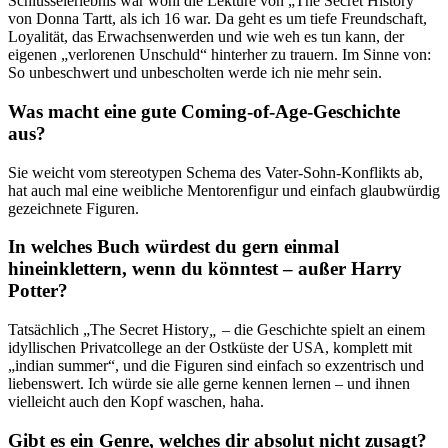
Schlüsselerlebnis war wohl die Lektüre von „The Secret History“
von Donna Tartt, als ich 16 war. Da geht es um tiefe Freundschaft,
Loyalität, das Erwachsenwerden und wie weh es tun kann, der
eigenen „verlorenen Unschuld“ hinterher zu trauern. Im Sinne von:
So unbeschwert und unbescholten werde ich nie mehr sein.
Was macht eine gute Coming-of-Age-Geschichte
aus?
Sie weicht vom stereotypen Schema des Vater-Sohn-Konflikts ab,
hat auch mal eine weibliche Mentorenfigur und einfach glaubwürdig
gezeichnete Figuren.
In welches Buch würdest du gern einmal
hineinklettern, wenn du könntest – außer Harry
Potter?
Tatsächlich „The Secret History
„
– die Geschichte spielt an einem
idyllischen Privatcollege an der Ostküste der USA, komplett mit
„indian summer“, und die Figuren sind einfach so exzentrisch und
liebenswert. Ich würde sie alle gerne kennen lernen – und ihnen
vielleicht auch den Kopf waschen, haha.
Gibt es ein Genre, welches dir absolut nicht zusagt?