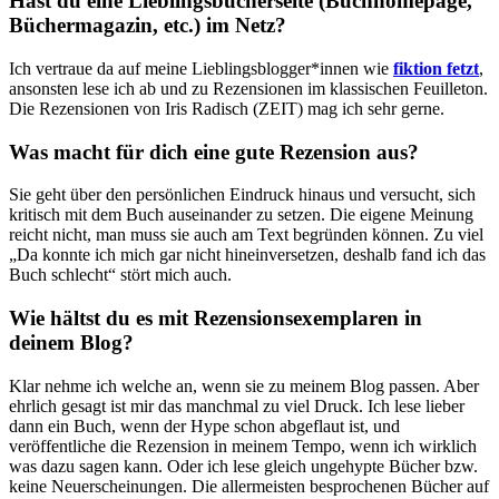
Hast du eine Lieblingsbücherseite (Buchhomepage,
Büchermagazin, etc.) im Netz?
Ich vertraue da auf meine Lieblingsblogger*innen wie
fiktion fetzt
,
ansonsten lese ich ab und zu Rezensionen im klassischen Feuilleton.
Die Rezensionen von Iris Radisch (ZEIT) mag ich sehr gerne.
Was macht für dich eine gute Rezension aus?
Sie geht über den persönlichen Eindruck hinaus und versucht, sich
kritisch mit dem Buch auseinander zu setzen. Die eigene Meinung
reicht nicht, man muss sie auch am Text begründen können. Zu viel
„Da konnte ich mich gar nicht hineinversetzen, deshalb fand ich das
Buch schlecht“ stört mich auch.
Wie hältst du es mit Rezensionsexemplaren in
deinem Blog?
Klar nehme ich welche an, wenn sie zu meinem Blog passen. Aber
ehrlich gesagt ist mir das manchmal zu viel Druck. Ich lese lieber
dann ein Buch, wenn der Hype schon abgeflaut ist, und
veröffentliche die Rezension in meinem Tempo, wenn ich wirklich
was dazu sagen kann. Oder ich lese gleich ungehypte Bücher bzw.
keine Neuerscheinungen. Die allermeisten besprochenen Bücher auf