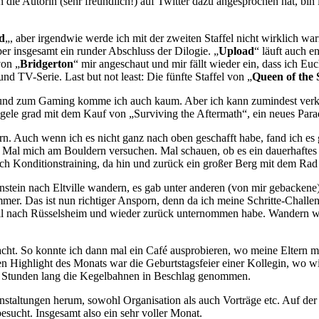
ie Autorin (sehr freundlich!) auf Twitter dazu angesprochen hat, bin 
d
„, aber irgendwie werde ich mit der zweiten Staffel nicht wirklich war
aber insgesamt ein runder Abschluss der Dilogie. „
Upload
“ läuft auch en
von „
Bridgerton
“ mir angeschaut und mir fällt wieder ein, dass ich E
d TV-Serie. Last but not least: Die fünfte Staffel von „
Queen of the 
n und zum Gaming komme ich auch kaum. Aber ich kann zumindest verk
gele grad mit dem Kauf von „Surviving the Aftermath“, ein neues Para
. Auch wenn ich es nicht ganz nach oben geschafft habe, fand ich es ga
s Mal mich am Bouldern versuchen. Mal schauen, ob es ein dauerhaftes
ich Konditionstraining, da hin und zurück ein großer Berg mit dem Rad
ein nach Eltville wandern, es gab unter anderen (von mir gebackene)
. Das ist nun richtiger Ansporn, denn da ich meine Schritte-Challeng
ll nach Rüsselsheim und wieder zurück unternommen habe. Wandern wa
ht. So konnte ich dann mal ein Café ausprobieren, wo meine Eltern mi
ößten Highlight des Monats war die Geburtstagsfeier einer Kollegin, wo 
er Stunden lang die Kegelbahnen in Beschlag genommen.
taltungen herum, sowohl Organisation als auch Vorträge etc. Auf der A
sucht. Insgesamt also ein sehr voller Monat.