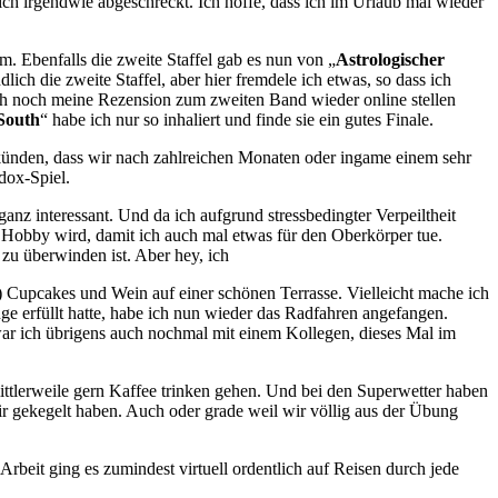
ich irgendwie abgeschreckt. Ich hoffe, dass ich im Urlaub mal wieder
m. Ebenfalls die zweite Staffel gab es nun von „
Astrologischer
dlich die zweite Staffel, aber hier fremdele ich etwas, so dass ich
uch noch meine Rezension zum zweiten Band wieder online stellen
South
“ habe ich nur so inhaliert und finde sie ein gutes Finale.
ünden, dass wir nach zahlreichen Monaten oder ingame einem sehr
dox-Spiel.
nz interessant. Und da ich aufgrund stressbedingter Verpeiltheit
 Hobby wird, damit ich auch mal etwas für den Oberkörper tue.
 zu überwinden ist. Aber hey, ich
 Cupcakes und Wein auf einer schönen Terrasse. Vielleicht mache ich
e erfüllt hatte, habe ich nun wieder das Radfahren angefangen.
r ich übrigens auch nochmal mit einem Kollegen, dieses Mal im
ttlerweile gern Kaffee trinken gehen. Und bei den Superwetter haben
wir gekegelt haben. Auch oder grade weil wir völlig aus der Übung
rbeit ging es zumindest virtuell ordentlich auf Reisen durch jede