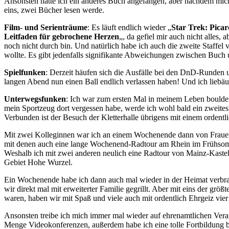
Ansonsten hatte ich ein anderes Buch angefangen, aber nachdem mich d
eins, zwei Bücher lesen werde.
Film- und Serienträume
: Es läuft endlich wieder „
Star Trek: Picar
Leitfaden für gebrochene Herzen
„, da gefiel mir auch nicht alles, 
noch nicht durch bin. Und natürlich habe ich auch die zweite Staffel 
wollte. Es gibt jedenfalls signifikante Abweichungen zwischen Buch un
Spielfunken
: Derzeit häufen sich die Ausfälle bei den DnD-Runde
langen Abend nun einen Ball endlich verlassen haben! Und ich liebäu
Unterwegsfunken
: Ich war zum ersten Mal in meinem Leben bouldern
mein Sportzeug dort vergessen habe, werde ich wohl bald ein zweite
Verbunden ist der Besuch der Kletterhalle übrigens mit einem ordentl
Mit zwei Kolleginnen war ich an einem Wochenende dann von Frauenst
mit denen auch eine lange Wochenend-Radtour am Rhein im Frühsommer
Weshalb ich mit zwei anderen neulich eine Radtour von Mainz-Kaste
Gebiet Hohe Wurzel.
Ein Wochenende habe ich dann auch mal wieder in der Heimat verbrac
wir direkt mal mit erweiterter Familie gegrillt. Aber mit eins der gr
waren, haben wir mit Spaß und viele auch mit ordentlich Ehrgeiz vi
Ansonsten treibe ich mich immer mal wieder auf ehrenamtlichen Verans
Menge Videokonferenzen, außerdem habe ich eine tolle Fortbildung be