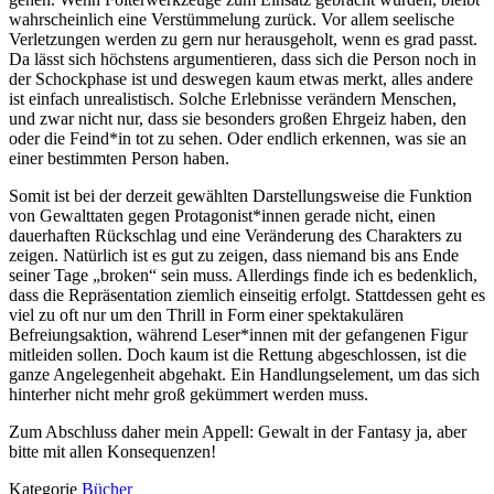
wahrscheinlich eine Verstümmelung zurück. Vor allem seelische
Verletzungen werden zu gern nur herausgeholt, wenn es grad passt.
Da lässt sich höchstens argumentieren, dass sich die Person noch in
der Schockphase ist und deswegen kaum etwas merkt, alles andere
ist einfach unrealistisch. Solche Erlebnisse verändern Menschen,
und zwar nicht nur, dass sie besonders großen Ehrgeiz haben, den
oder die Feind*in tot zu sehen. Oder endlich erkennen, was sie an
einer bestimmten Person haben.
Somit ist bei der derzeit gewählten Darstellungsweise die Funktion
von Gewalttaten gegen Protagonist*innen gerade nicht, einen
dauerhaften Rückschlag und eine Veränderung des Charakters zu
zeigen. Natürlich ist es gut zu zeigen, dass niemand bis ans Ende
seiner Tage „broken“ sein muss. Allerdings finde ich es bedenklich,
dass die Repräsentation ziemlich einseitig erfolgt. Stattdessen geht es
viel zu oft nur um den Thrill in Form einer spektakulären
Befreiungsaktion, während Leser*innen mit der gefangenen Figur
mitleiden sollen. Doch kaum ist die Rettung abgeschlossen, ist die
ganze Angelegenheit abgehakt. Ein Handlungselement, um das sich
hinterher nicht mehr groß gekümmert werden muss.
Zum Abschluss daher mein Appell: Gewalt in der Fantasy ja, aber
bitte mit allen Konsequenzen!
Kategorie
Bücher