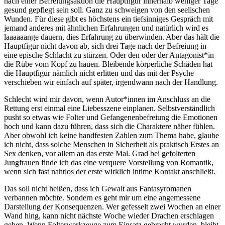
nach einer Befreiungsaktion die Hauptfigur innerhalb weniger Tage
gesund gepflegt sein soll. Ganz zu schweigen von den seelischen
Wunden. Für diese gibt es höchstens ein tiefsinniges Gespräch mit
jemand anderes mit ähnlichen Erfahrungen und natürlich wird es
laaaaaange dauern, dies Erfahrung zu überwinden. Aber das hält die
Hauptfigur nicht davon ab, sich drei Tage nach der Befreiung in
eine epische Schlacht zu stürzen. Oder den oder der Antagonist*in
die Rübe vom Kopf zu hauen. Bleibende körperliche Schäden hat
die Hauptfigur nämlich nicht erlitten und das mit der Psyche
verschieben wir einfach auf später, irgendwann nach der Handlung.
Schlecht wird mir davon, wenn Autor*innen im Anschluss an die
Rettung erst einmal eine Liebesszene einplanen. Selbstverständlich
pusht so etwas wie Folter und Gefangenenbefreiung die Emotionen
hoch und kann dazu führen, dass sich die Charaktere näher fühlen.
Aber obwohl ich keine handfesten Zahlen zum Thema habe, glaube
ich nicht, dass solche Menschen in Sicherheit als praktisch Erstes an
Sex denken, vor allem an das erste Mal. Grad bei gefolterten
Jungfrauen finde ich das eine verquere Vorstellung von Romantik,
wenn sich fast nahtlos der erste wirklich intime Kontakt anschließt.
Das soll nicht heißen, dass ich Gewalt aus Fantasyromanen
verbannen möchte. Sondern es geht mir um eine angemessene
Darstellung der Konsequenzen. Wer gefesselt zwei Wochen an einer
Wand hing, kann nicht nächste Woche wieder Drachen erschlagen
gehen. Wenn Folterwerkzeuge zum Einsatz gebracht wurden, bleibt