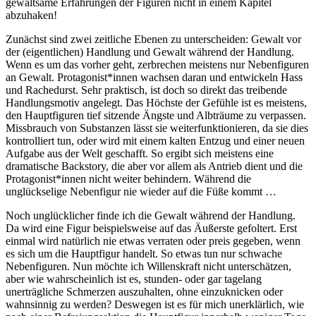
gewaltsame Erfahrungen der Figuren nicht in einem Kapitel
abzuhaken!
Zunächst sind zwei zeitliche Ebenen zu unterscheiden: Gewalt vor
der (eigentlichen) Handlung und Gewalt während der Handlung.
Wenn es um das vorher geht, zerbrechen meistens nur Nebenfiguren
an Gewalt. Protagonist*innen wachsen daran und entwickeln Hass
und Rachedurst. Sehr praktisch, ist doch so direkt das treibende
Handlungsmotiv angelegt. Das Höchste der Gefühle ist es meistens,
den Hauptfiguren tief sitzende Ängste und Albträume zu verpassen.
Missbrauch von Substanzen lässt sie weiterfunktionieren, da sie dies
kontrolliert tun, oder wird mit einem kalten Entzug und einer neuen
Aufgabe aus der Welt geschafft. So ergibt sich meistens eine
dramatische Backstory, die aber vor allem als Antrieb dient und die
Protagonist*innen nicht weiter behindern. Während die
unglückselige Nebenfigur nie wieder auf die Füße kommt …
Noch unglücklicher finde ich die Gewalt während der Handlung.
Da wird eine Figur beispielsweise auf das Äußerste gefoltert. Erst
einmal wird natürlich nie etwas verraten oder preis gegeben, wenn
es sich um die Hauptfigur handelt. So etwas tun nur schwache
Nebenfiguren. Nun möchte ich Willenskraft nicht unterschätzen,
aber wie wahrscheinlich ist es, stunden- oder gar tagelang
unerträgliche Schmerzen auszuhalten, ohne einzuknicken oder
wahnsinnig zu werden? Deswegen ist es für mich unerklärlich, wie